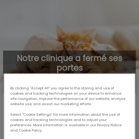
Notre clinique a fermé ses
portes
Transition des opérations de la Clinique vétérinaire
Centrale de Sherbrooke
By clicking “Accept All” you agree to the storing and use of
cookies and tracking technologies on your device to enhance
site navigation, improve the performance of our website, analyse
website use, and assist our marketing efforts.
NOUS AVONS FERMÉ NOS PORTES
Select “Cookie Settings” for more information about the use of
cookies and tracking technologies and to adjust your
preferences. More information is available in our Privacy Notice
and Cookie Policy.