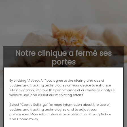
Notre clinique a fermé ses
portes
Transition des opérations de la Clinique vétérinaire
Centrale de Sherbrooke
By clicking “Accept All” you agree to the storing and use of
cookies and tracking technologies on your device to enhance
site navigation, improve the performance of our website, analyse
website use, and assist our marketing efforts.
NOUS AVONS FERMÉ NOS PORTES
Select “Cookie Settings” for more information about the use of
cookies and tracking technologies and to adjust your
preferences. More information is available in our Privacy Notice
and Cookie Policy.